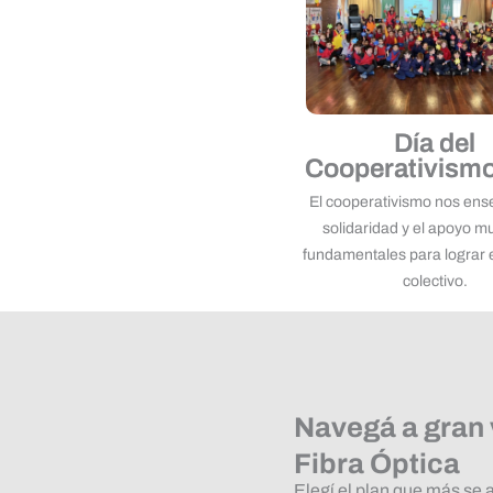
Día del
Cooperativism
El cooperativismo nos ens
solidaridad y el apoyo m
fundamentales para lograr 
colectivo.
Navegá a gran
Fibra Óptica
Elegí el plan que más se 