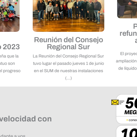
P
refun
Reunión del Consejo
o 2023
Regional Sur
El proye
eña que la
La Reunión del Consejo Regional Sur
ampliación 
utuo son
tuvo lugar el pasado jueves 1 de junio
de líquid
el progreso
en el SUM de nuestras instalaciones
(...)
 velocidad con
adapte a vos.