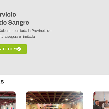
rvicio
de Sangre
Cobertura en toda la Provincia de
ura segura e ilimitada
RITE HOY!
as