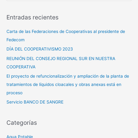
u
s
Entradas recientes
c
a
Carta de las Federaciones de Cooperativas al presidente de
r
Fedecom
p
DÍA DEL COOPERATIVISMO 2023
o
REUNIÓN DEL CONSEJO REGIONAL SUR EN NUESTRA
r
COOPERATIVA
:
El proyecto de refuncionalización y ampliación de la planta de
tratamientos de líquidos cloacales y obras anexas está en
proceso
Servicio BANCO DE SANGRE
Categorías
Agua Potable